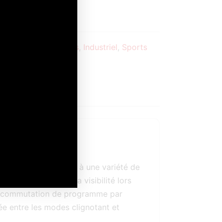
U PANIER
Animaux domestiques
,
Industriel
,
Sports
its
e
Avis (0)
ment et commodément à une variété de
us pour maintenir la visibilité lors
 de commutation de programme par
ée entre les modes clignotant et