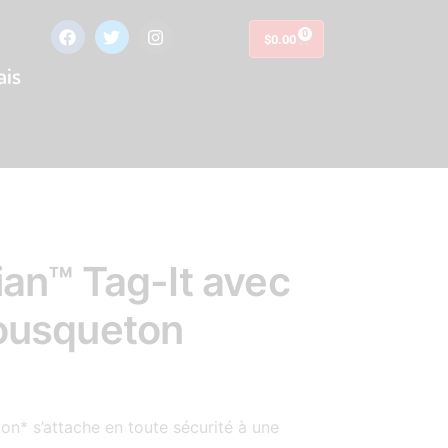
0
$
0.00
ais
an™ Tag-It avec
ousqueton
n* s’attache en toute sécurité à une