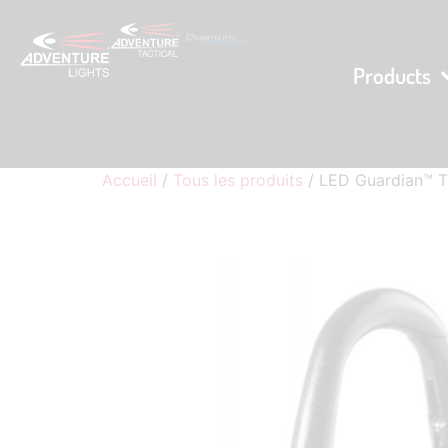
Products
Accueil
/
Tous les produits
/ LED Guardian™ T