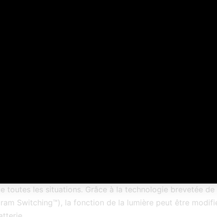
AJOUTER A
UGS :
51010
Catégories :
d'extérieur
,
Tous les produ
lémentaires
Fonctions
Vidéo
Technologi
 de sécurité Guardian™ Tag-IT permet de l’attacher facile
 et omnidirectionnelle, cette lumière peut être portée sur vo
ue toutes les situations. Grâce à la technologie brevetée
gram Switching™), la fonction de la lumière peut être modifi
tterie.