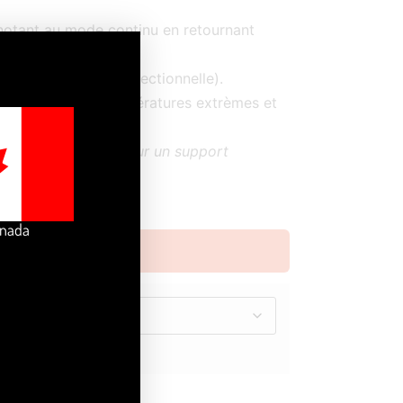
otant au mode continu en retournant
e.
s directions (omnidirectionnelle).
 résistant aux températures extrèmes et
’est pas adaptée pour un support
anada
G
Effacer