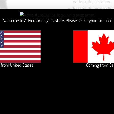
variété de surfaces.
Passez du mode clign
simplement la batteri
Welcome to Adventure Lights Store. Please select your location
Visible dans toutes le
Extrêmement durable,
étanche.
*La base de mousqueton n
d’escalade.
from United States
Coming from C
CALCULATE SHIPPIN
Couleur de la lentille