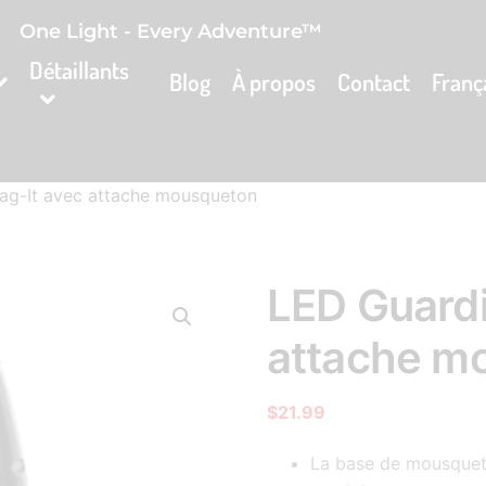
One Light - Every Adventure™
Détaillants
Blog
À propos
Contact
Franç
ag-It avec attache mousqueton
LED Guardi
attache m
$
21.99
La base de mousqueto