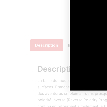
Description
Informations comp
Description
La base du mousqueton sur la lumière
surfaces. Étanche, résistante aux chocs
des aventures en plein air dans presq
polarité inverse (Reverse Polarity Pro
continu en retournant simplement la ba